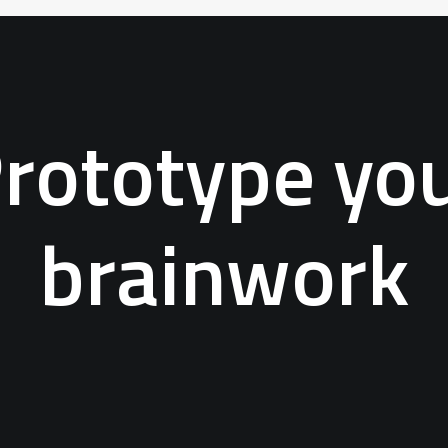
rototype yo
brainwork