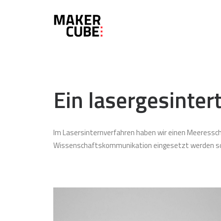
Ein lasergesint
Im Lasersinternverfahren haben wir einen Meeressc
Wissenschaftskommunikation eingesetzt werden sol